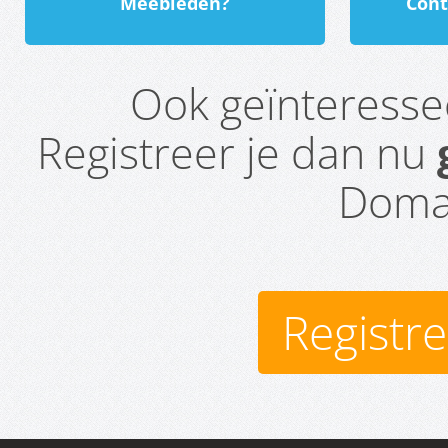
Meebieden?
Cont
Ook geïnteress
Registreer je dan nu
Domai
Registr